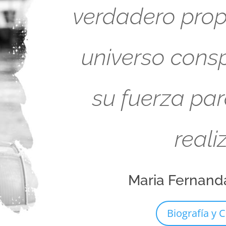
verdadero propó
universo cons
su fuerza pa
reali
Maria Fernand
Biografía y C