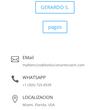
GERARDO S.
pagos
EMail

mafeencizo@evolucionartecoach.com
WHATSAPP

+1 (305) 725-8339
LOCALIZACION

Miami, Florida, USA