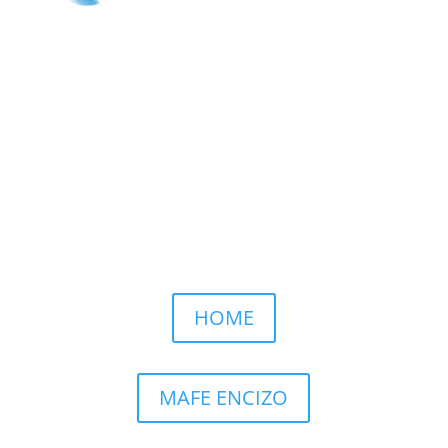
Solicita una cita que cambiará tu
percepción
Llamar por WhatsApp
HOME
MAFE ENCIZO