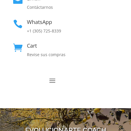

Contáctarnos
WhatsApp

+1 (305) 725-8339
Cart

Revise sus compras
EVOLUCIONARTE COACH