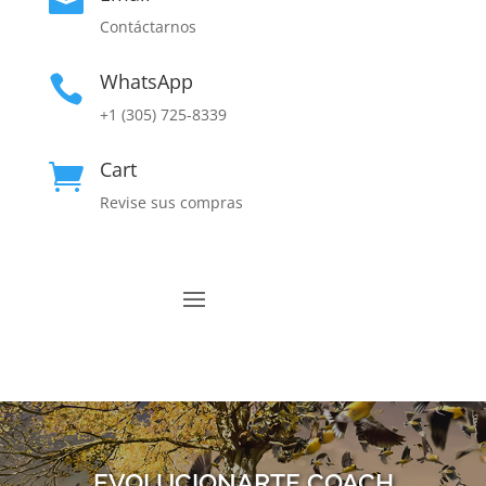

Contáctarnos
WhatsApp

+1 (305) 725-8339
Cart

Revise sus compras
EVOLUCIONARTE COACH