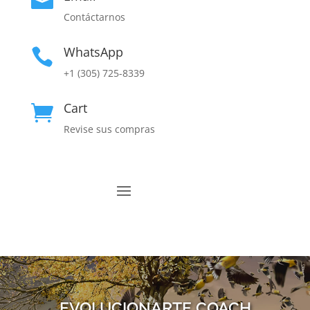

Contáctarnos
WhatsApp

+1 (305) 725-8339
Cart

Revise sus compras
EVOLUCIONARTE COACH