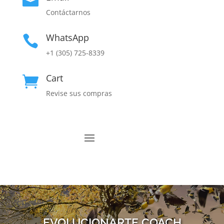

Contáctarnos
WhatsApp

+1 (305) 725-8339
Cart

Revise sus compras
EVOLUCIONARTE COACH