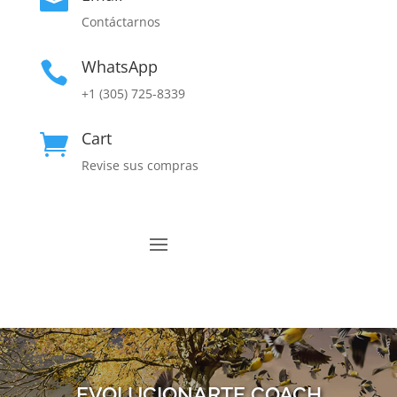

Contáctarnos
WhatsApp

+1 (305) 725-8339
Cart

Revise sus compras
EVOLUCIONARTE COACH