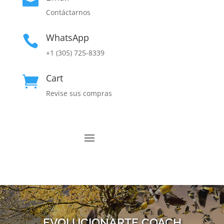

Contáctarnos
WhatsApp

+1 (305) 725-8339
Cart

Revise sus compras
EVOLUCIONARTE COACH